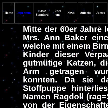
Rasse
Über
Home
Impressum
News
Antonio
James
Standard
uns
Mitte der 60er Jahre 
Mrs. Ann Baker eine 
welche mit einem Birm
Kinder dieser Verp
gutmütige Katzen, d
Arm getragen wur
konnten. Da sie d
Stoffpuppe hinterli
Namen Ragdoll (rag=St
von der Eigenschafte