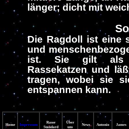
länger; dicht mit wei
So
Die Ragdoll ist eine 
und menschenbezogene
ist. Sie gilt als
Rassekatzen und läß
tragen, wobei sie si
entspannen kann.
Rasse
Über
Home
Impressum
News
Antonio
James
S
tandard
uns